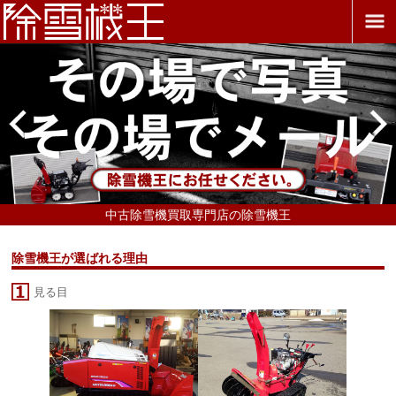
中古除雪機買取専門店の除雪機王
除雪機王が選ばれる理由
見る目